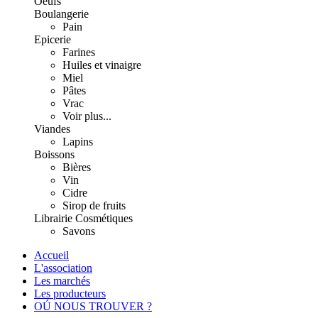
Oeufs
Boulangerie
Pain
Epicerie
Farines
Huiles et vinaigre
Miel
Pâtes
Vrac
Voir plus...
Viandes
Lapins
Boissons
Bières
Vin
Cidre
Sirop de fruits
Librairie
Cosmétiques
Savons
Accueil
L'association
Les marchés
Les producteurs
OÚ NOUS TROUVER ?