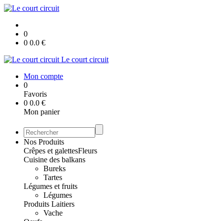
0
0
0.0
€
Le court circuit
Mon compte
0
Favoris
0
0.0
€
Mon panier
Nos Produits
Crêpes et galettes
Fleurs
Cuisine des balkans
Bureks
Tartes
Légumes et fruits
Légumes
Produits Laitiers
Vache