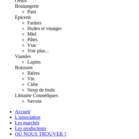
Oeufs
Boulangerie
Pain
Epicerie
Farines
Huiles et vinaigre
Miel
Pâtes
Vrac
Voir plus...
Viandes
Lapins
Boissons
Bières
Vin
Cidre
Sirop de fruits
Librairie
Cosmétiques
Savons
Accueil
L'association
Les marchés
Les producteurs
OÚ NOUS TROUVER ?