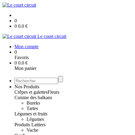
0
0
0.0
€
Le court circuit
Mon compte
0
Favoris
0
0.0
€
Mon panier
Nos Produits
Crêpes et galettes
Fleurs
Cuisine des balkans
Bureks
Tartes
Légumes et fruits
Légumes
Produits Laitiers
Vache