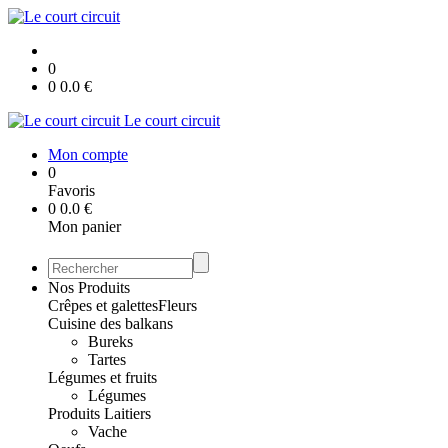
0
0
0.0
€
Le court circuit
Mon compte
0
Favoris
0
0.0
€
Mon panier
Nos Produits
Crêpes et galettes
Fleurs
Cuisine des balkans
Bureks
Tartes
Légumes et fruits
Légumes
Produits Laitiers
Vache