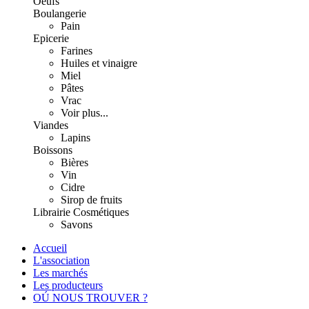
Oeufs
Boulangerie
Pain
Epicerie
Farines
Huiles et vinaigre
Miel
Pâtes
Vrac
Voir plus...
Viandes
Lapins
Boissons
Bières
Vin
Cidre
Sirop de fruits
Librairie
Cosmétiques
Savons
Accueil
L'association
Les marchés
Les producteurs
OÚ NOUS TROUVER ?