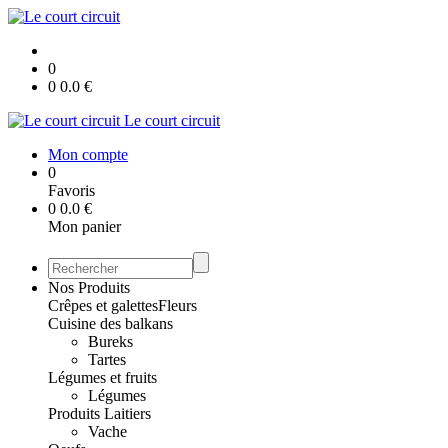
0
0
0.0
€
Le court circuit
Mon compte
0
Favoris
0
0.0
€
Mon panier
Nos Produits
Crêpes et galettes
Fleurs
Cuisine des balkans
Bureks
Tartes
Légumes et fruits
Légumes
Produits Laitiers
Vache