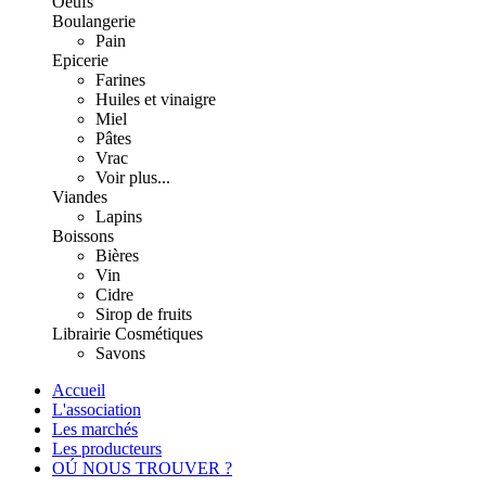
Oeufs
Boulangerie
Pain
Epicerie
Farines
Huiles et vinaigre
Miel
Pâtes
Vrac
Voir plus...
Viandes
Lapins
Boissons
Bières
Vin
Cidre
Sirop de fruits
Librairie
Cosmétiques
Savons
Accueil
L'association
Les marchés
Les producteurs
OÚ NOUS TROUVER ?