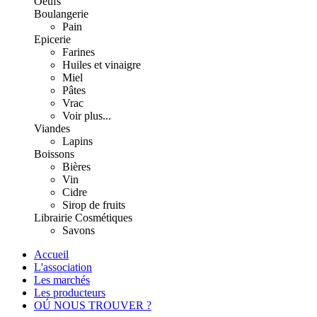
Oeufs
Boulangerie
Pain
Epicerie
Farines
Huiles et vinaigre
Miel
Pâtes
Vrac
Voir plus...
Viandes
Lapins
Boissons
Bières
Vin
Cidre
Sirop de fruits
Librairie
Cosmétiques
Savons
Accueil
L'association
Les marchés
Les producteurs
OÚ NOUS TROUVER ?