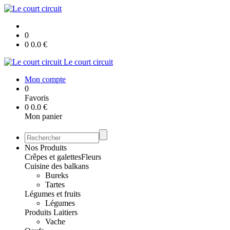
0
0
0.0
€
Le court circuit
Mon compte
0
Favoris
0
0.0
€
Mon panier
Nos Produits
Crêpes et galettes
Fleurs
Cuisine des balkans
Bureks
Tartes
Légumes et fruits
Légumes
Produits Laitiers
Vache