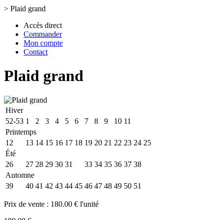
>
Plaid grand
Accès direct
Commander
Mon compte
Contact
Plaid grand
Hiver
52-53
1
2
3
4
5
6
7
8
9
10
11
Printemps
12
13
14
15
16
17
18
19
20
21
22
23
24
25
Été
26
27
28
29
30
31
32
33
34
35
36
37
38
Automne
39
40
41
42
43
44
45
46
47
48
49
50
51
Prix de vente :
180.00 € l'unité