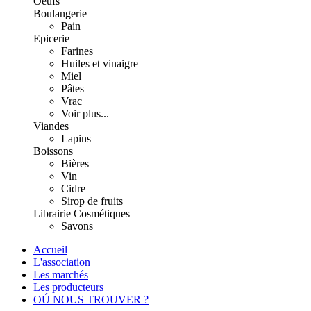
Oeufs
Boulangerie
Pain
Epicerie
Farines
Huiles et vinaigre
Miel
Pâtes
Vrac
Voir plus...
Viandes
Lapins
Boissons
Bières
Vin
Cidre
Sirop de fruits
Librairie
Cosmétiques
Savons
Accueil
L'association
Les marchés
Les producteurs
OÚ NOUS TROUVER ?