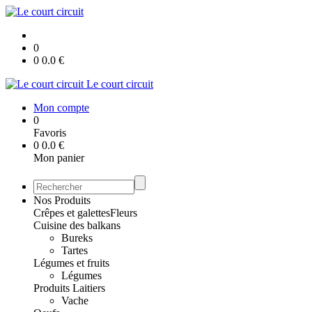
0
0
0.0
€
Le court circuit
Mon compte
0
Favoris
0
0.0
€
Mon panier
Nos Produits
Crêpes et galettes
Fleurs
Cuisine des balkans
Bureks
Tartes
Légumes et fruits
Légumes
Produits Laitiers
Vache