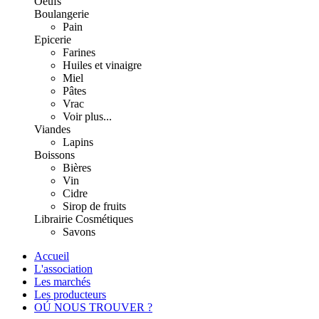
Oeufs
Boulangerie
Pain
Epicerie
Farines
Huiles et vinaigre
Miel
Pâtes
Vrac
Voir plus...
Viandes
Lapins
Boissons
Bières
Vin
Cidre
Sirop de fruits
Librairie
Cosmétiques
Savons
Accueil
L'association
Les marchés
Les producteurs
OÚ NOUS TROUVER ?