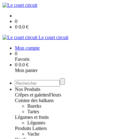
0
0
0.0
€
Le court circuit
Mon compte
0
Favoris
0
0.0
€
Mon panier
Nos Produits
Crêpes et galettes
Fleurs
Cuisine des balkans
Bureks
Tartes
Légumes et fruits
Légumes
Produits Laitiers
Vache