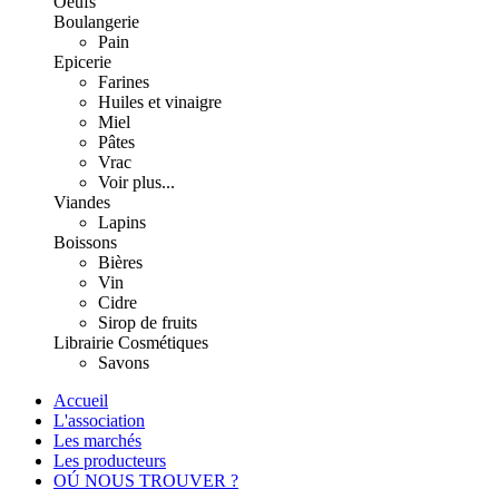
Oeufs
Boulangerie
Pain
Epicerie
Farines
Huiles et vinaigre
Miel
Pâtes
Vrac
Voir plus...
Viandes
Lapins
Boissons
Bières
Vin
Cidre
Sirop de fruits
Librairie
Cosmétiques
Savons
Accueil
L'association
Les marchés
Les producteurs
OÚ NOUS TROUVER ?