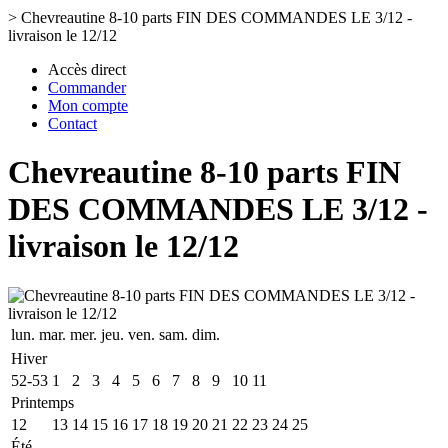
>
Chevreautine 8-10 parts FIN DES COMMANDES LE 3/12 -
livraison le 12/12
Accès direct
Commander
Mon compte
Contact
Chevreautine 8-10 parts FIN
DES COMMANDES LE 3/12 -
livraison le 12/12
lun.
mar.
mer.
jeu.
ven.
sam.
dim.
Hiver
52-53
1
2
3
4
5
6
7
8
9
10
11
Printemps
12
13
14
15
16
17
18
19
20
21
22
23
24
25
Été