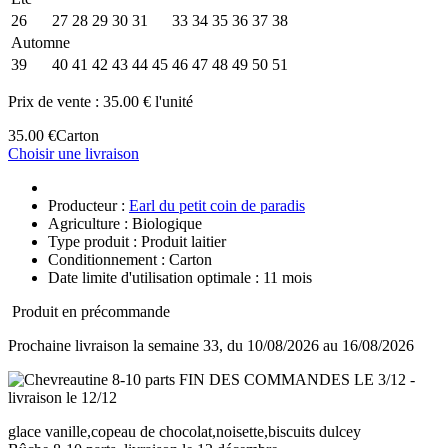
26
27
28
29
30
31
32
33
34
35
36
37
38
Automne
39
40
41
42
43
44
45
46
47
48
49
50
51
Prix de vente :
35.00 € l'unité
35.00 €
Carton
Choisir une livraison
Producteur :
Earl du petit coin de paradis
Agriculture : Biologique
Type produit : Produit laitier
Conditionnement : Carton
Date limite d'utilisation optimale : 11 mois
Produit en précommande
Prochaine livraison la semaine 33, du 10/08/2026 au 16/08/2026
glace vanille,copeau de chocolat,noisette,biscuits dulcey