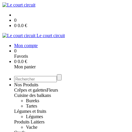
0
0
0.0
€
Le court circuit
Mon compte
0
Favoris
0
0.0
€
Mon panier
Nos Produits
Crêpes et galettes
Fleurs
Cuisine des balkans
Bureks
Tartes
Légumes et fruits
Légumes
Produits Laitiers
Vache