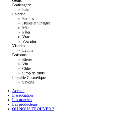
Oeufs
Boulangerie
Pain
Epicerie
Farines
Huiles et vinaigre
Miel
Pâtes
Vrac
Voir plus...
Viandes
Lapins
Boissons
Bières
Vin
Cidre
Sirop de fruits
Librairie
Cosmétiques
Savons
Accueil
L'association
Les marchés
Les producteurs
OÚ NOUS TROUVER ?