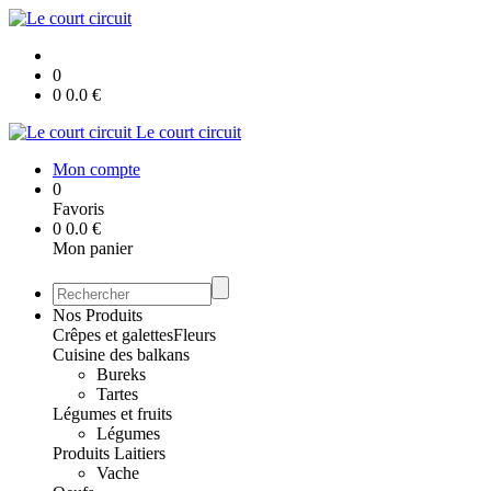
0
0
0.0
€
Le court circuit
Mon compte
0
Favoris
0
0.0
€
Mon panier
Nos Produits
Crêpes et galettes
Fleurs
Cuisine des balkans
Bureks
Tartes
Légumes et fruits
Légumes
Produits Laitiers
Vache