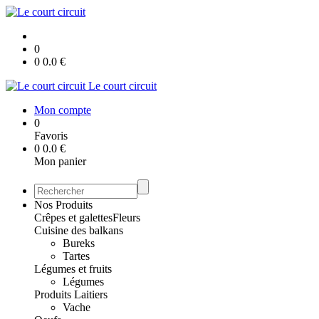
0
0
0.0
€
Le court circuit
Mon compte
0
Favoris
0
0.0
€
Mon panier
Nos Produits
Crêpes et galettes
Fleurs
Cuisine des balkans
Bureks
Tartes
Légumes et fruits
Légumes
Produits Laitiers
Vache