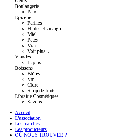
Oeufs
Boulangerie
Pain
Epicerie
Farines
Huiles et vinaigre
Miel
Pâtes
Vrac
Voir plus...
Viandes
Lapins
Boissons
Bières
Vin
Cidre
Sirop de fruits
Librairie
Cosmétiques
Savons
Accueil
L'association
Les marchés
Les producteurs
OÚ NOUS TROUVER ?