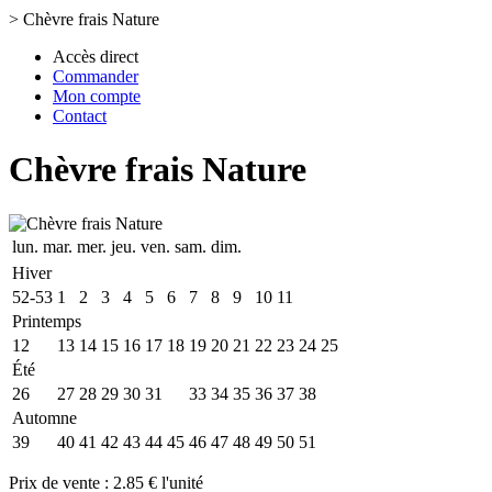
>
Chèvre frais Nature
Accès direct
Commander
Mon compte
Contact
Chèvre frais Nature
lun.
mar.
mer.
jeu.
ven.
sam.
dim.
Hiver
52-53
1
2
3
4
5
6
7
8
9
10
11
Printemps
12
13
14
15
16
17
18
19
20
21
22
23
24
25
Été
26
27
28
29
30
31
32
33
34
35
36
37
38
Automne
39
40
41
42
43
44
45
46
47
48
49
50
51
Prix de vente :
2.85 € l'unité