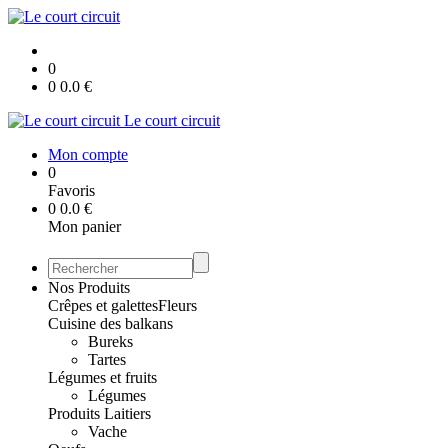
0
0
0.0
€
Le court circuit
Mon compte
0
Favoris
0
0.0
€
Mon panier
Nos Produits
Crêpes et galettes
Fleurs
Cuisine des balkans
Bureks
Tartes
Légumes et fruits
Légumes
Produits Laitiers
Vache