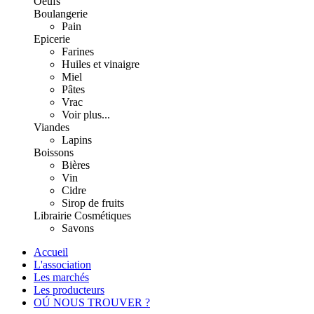
Oeufs
Boulangerie
Pain
Epicerie
Farines
Huiles et vinaigre
Miel
Pâtes
Vrac
Voir plus...
Viandes
Lapins
Boissons
Bières
Vin
Cidre
Sirop de fruits
Librairie
Cosmétiques
Savons
Accueil
L'association
Les marchés
Les producteurs
OÚ NOUS TROUVER ?