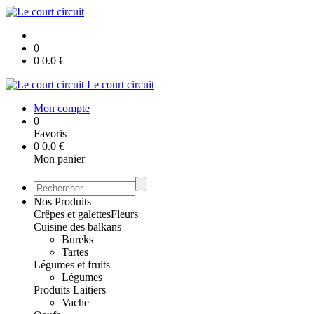
0
0
0.0
€
Le court circuit
Mon compte
0
Favoris
0
0.0
€
Mon panier
Nos Produits
Crêpes et galettes
Fleurs
Cuisine des balkans
Bureks
Tartes
Légumes et fruits
Légumes
Produits Laitiers
Vache