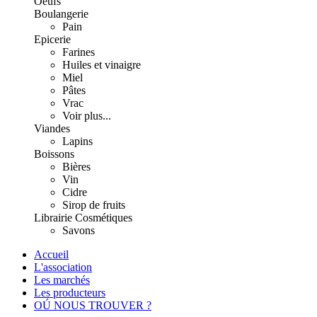
Oeufs
Boulangerie
Pain
Epicerie
Farines
Huiles et vinaigre
Miel
Pâtes
Vrac
Voir plus...
Viandes
Lapins
Boissons
Bières
Vin
Cidre
Sirop de fruits
Librairie
Cosmétiques
Savons
Accueil
L'association
Les marchés
Les producteurs
OÚ NOUS TROUVER ?