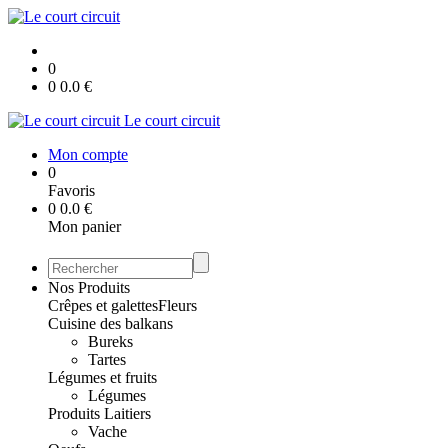
0
0
0.0
€
Le court circuit
Mon compte
0
Favoris
0
0.0
€
Mon panier
Nos Produits
Crêpes et galettes
Fleurs
Cuisine des balkans
Bureks
Tartes
Légumes et fruits
Légumes
Produits Laitiers
Vache