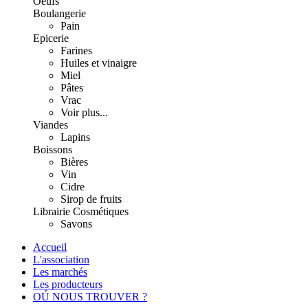
Oeufs
Boulangerie
Pain
Epicerie
Farines
Huiles et vinaigre
Miel
Pâtes
Vrac
Voir plus...
Viandes
Lapins
Boissons
Bières
Vin
Cidre
Sirop de fruits
Librairie
Cosmétiques
Savons
Accueil
L'association
Les marchés
Les producteurs
OÚ NOUS TROUVER ?