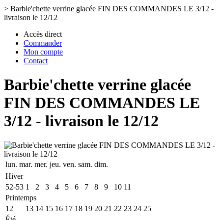
>
Barbie'chette verrine glacée FIN DES COMMANDES LE 3/12 -
livraison le 12/12
Accès direct
Commander
Mon compte
Contact
Barbie'chette verrine glacée
FIN DES COMMANDES LE
3/12 - livraison le 12/12
lun.
mar.
mer.
jeu.
ven.
sam.
dim.
Hiver
52-53
1
2
3
4
5
6
7
8
9
10
11
Printemps
12
13
14
15
16
17
18
19
20
21
22
23
24
25
Été