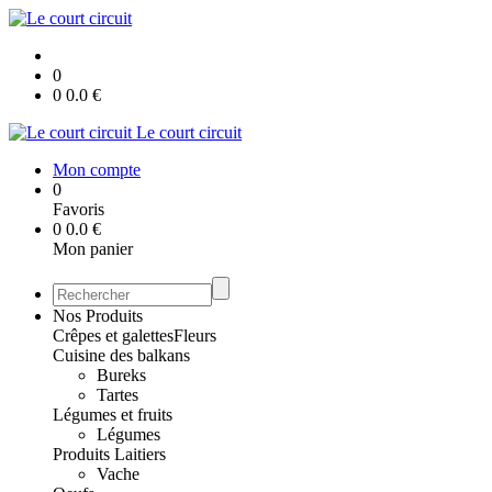
0
0
0.0
€
Le court circuit
Mon compte
0
Favoris
0
0.0
€
Mon panier
Nos Produits
Crêpes et galettes
Fleurs
Cuisine des balkans
Bureks
Tartes
Légumes et fruits
Légumes
Produits Laitiers
Vache