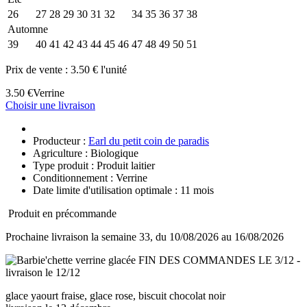
26
27
28
29
30
31
32
33
34
35
36
37
38
Automne
39
40
41
42
43
44
45
46
47
48
49
50
51
Prix de vente :
3.50 € l'unité
3.50 €
Verrine
Choisir une livraison
Producteur :
Earl du petit coin de paradis
Agriculture : Biologique
Type produit : Produit laitier
Conditionnement : Verrine
Date limite d'utilisation optimale : 11 mois
Produit en précommande
Prochaine livraison la semaine 33, du 10/08/2026 au 16/08/2026
glace yaourt fraise, glace rose, biscuit chocolat noir