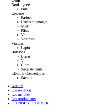
Oeufs
Boulangerie
Pain
Epicerie
Farines
Huiles et vinaigre
Miel
Pâtes
Vrac
Voir plus...
Viandes
Lapins
Boissons
Bières
Vin
Cidre
Sirop de fruits
Librairie
Cosmétiques
Savons
Accueil
L'association
Les marchés
Les producteurs
OÚ NOUS TROUVER ?