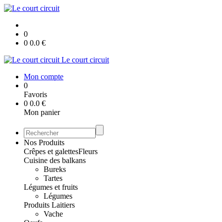
0
0
0.0
€
Le court circuit
Mon compte
0
Favoris
0
0.0
€
Mon panier
Nos Produits
Crêpes et galettes
Fleurs
Cuisine des balkans
Bureks
Tartes
Légumes et fruits
Légumes
Produits Laitiers
Vache