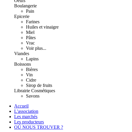
Oeufs
Boulangerie
Pain
Epicerie
Farines
Huiles et vinaigre
Miel
Pâtes
Vrac
Voir plus...
Viandes
Lapins
Boissons
Bières
Vin
Cidre
Sirop de fruits
Librairie
Cosmétiques
Savons
Accueil
L'association
Les marchés
Les producteurs
OÚ NOUS TROUVER ?